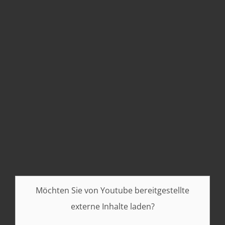
über
Vasektomie
Alles über Ablauf, Vorteile & Nachsorge
Möchten Sie von
Youtube
bereitgestellte
externe Inhalte laden?